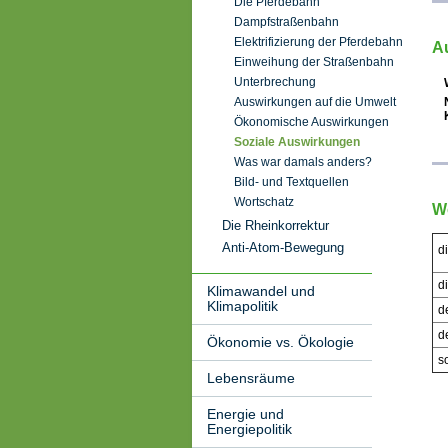
Die Pferdebahn
Dampfstraßenbahn
Elektrifizierung der Pferdebahn
A
Einweihung der Straßenbahn
Unterbrechung
Auswirkungen auf die Umwelt
Ökonomische Auswirkungen
Soziale Auswirkungen
Was war damals anders?
Bild- und Textquellen
Wortschatz
W
Die Rheinkorrektur
Anti-Atom-Bewegung
d
d
Klimawandel und
Klimapolitik
d
d
Ökonomie vs. Ökologie
s
Lebensräume
Energie und
Energiepolitik