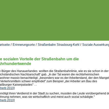
artseite
/
Erinnerungsorte
/
Straßenbahn Strasbourg-Kehl
/
Soziale Auswirkun
e sozialen Vorteile der Straßenbahn um die
ahrhundertwende
e Bürger des Hanauerlandes wollten die Straßenbahnlinie, wie es sie schon in der
eichsländischen Nachbarschaft“ gab. „In der Tat waren die rechtsrheinischen
wohner massiv benachteiligt: „besonders war es der Arbeiterstand, der den Mange
 Verkehrsmitteln schwer empfindet" zum Beispiel „der Arbeiter am Bau des
raßburger Kaiserpalastes" …
cherb 2010]
enötigt ihren Verdienst in der Stadt zu suchen, mussten die Leute vorübergehend d
hnung nehmen, was sie wirtschaftlich und meist auch sozial schädigte."
cherb 2010]