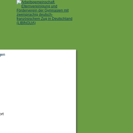
gen
l
ort