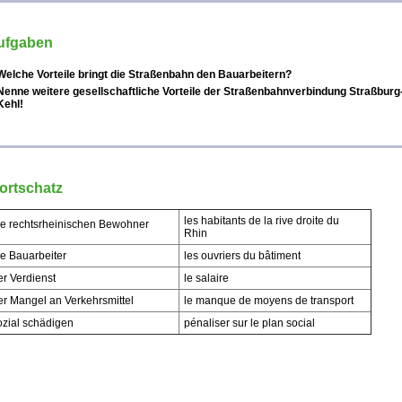
ufgaben
Welche Vorteile bringt die Straßenbahn den Bauarbeitern?
Nenne weitere gesellschaftliche Vorteile der Straßenbahnverbindung Straßburg
Kehl!
ortschatz
les habitants de la rive droite du
ie rechtsrheinischen Bewohner
Rhin
ie Bauarbeiter
les ouvriers du bâtiment
er Verdienst
le salaire
er Mangel an Verkehrsmittel
le manque de moyens de transport
ozial schädigen
pénaliser sur le plan social