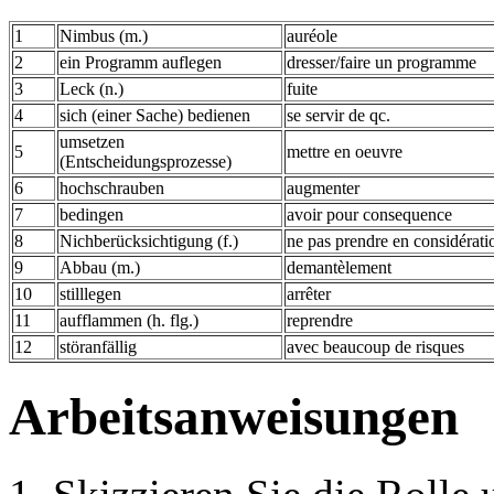
1
Nimbus (m.)
auréole
2
ein Programm auflegen
dresser/faire un programme
3
Leck (n.)
fuite
4
sich (einer Sache) bedienen
se servir de qc.
umsetzen
5
mettre en oeuvre
(Entscheidungsprozesse)
6
hochschrauben
augmenter
7
bedingen
avoir pour consequence
8
Nichberücksichtigung (f.)
ne pas prendre en considérati
9
Abbau (m.)
demantèlement
10
stilllegen
arrêter
11
aufflammen (h. flg.)
reprendre
12
störanfällig
avec beaucoup de risques
Arbeitsanweisungen