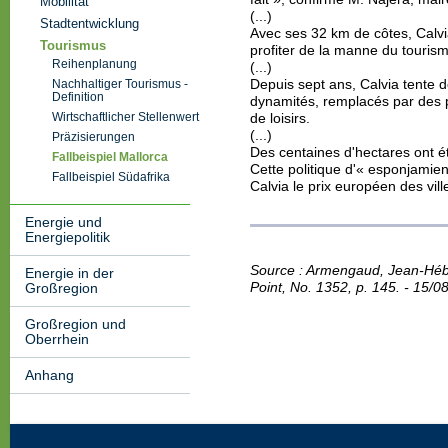
Mobilität
(...)
Stadtentwicklung
Avec ses 32 km de côtes, Calvia
Tourismus
profiter de la manne du touri
Reihenplanung
(...)
Depuis sept ans, Calvia tente d
Nachhaltiger Tourismus -
Definition
dynamités, remplacés par des 
Wirtschaftlicher Stellenwert
de loisirs.
(...)
Präzisierungen
Des centaines d'hectares ont é
Fallbeispiel Mallorca
Cette politique d'« esponjamie
Fallbeispiel Südafrika
Calvia le prix européen des vi
Energie und
Energiepolitik
Source : Armengaud, Jean-Héber
Energie in der
Point, No. 1352, p. 145. -
15/08
Großregion
Großregion und
Oberrhein
Anhang