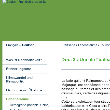
Français
–
Deutsch
Startseite
/
Lebensräume
/
Touris
Doc. 3 : Une île "balé
Was ist Nachhaltigkeit?
Erinnerungsorte
Klimawandel und
La baie qui unit Palmanova et M
Klimapolitik
Majorque, est enchâssée dans l
passage du temps et des embr
Ökonomie vs. Ökologie
d'immeubles, certaines dignes 
(...)
Lebensräume
Cette surexploitation touristiqu
Demografie (Beispiel China)
baléarisation ». « C'est-à-dire 
fait », confirme M. Najera, mair