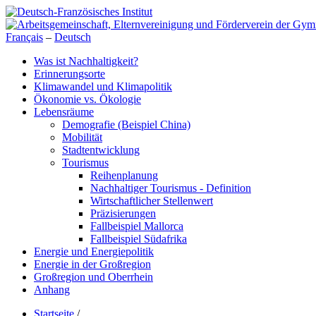
Français
–
Deutsch
Was ist Nachhaltigkeit?
Erinnerungsorte
Klimawandel und Klimapolitik
Ökonomie vs. Ökologie
Lebensräume
Demografie (Beispiel China)
Mobilität
Stadtentwicklung
Tourismus
Reihenplanung
Nachhaltiger Tourismus - Definition
Wirtschaftlicher Stellenwert
Präzisierungen
Fallbeispiel Mallorca
Fallbeispiel Südafrika
Energie und Energiepolitik
Energie in der Großregion
Großregion und Oberrhein
Anhang
Startseite
/