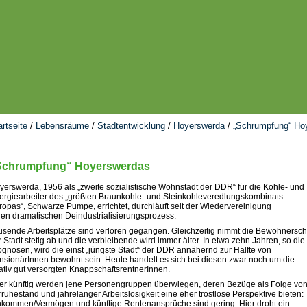
artseite
/
Lebensräume
/
Stadtentwicklung
/
Hoyerswerda
/
„Schrumpfung“ Ho
Schrumpfung“ Hoyerswerdas
yerswerda, 1956 als „zweite sozialistische Wohnstadt der DDR“ für die Kohle- und
ergiearbeiter des „größten Braunkohle- und Steinkohleveredlungskombinats
ropas“, Schwarze Pumpe, errichtet, durchläuft seit der Wiedervereinigung
nen dramatischen Deindustrialisierungsprozess:
usende Arbeitsplätze sind verloren gegangen. Gleichzeitig nimmt die Bewohnersch
r Stadt stetig ab und die verbleibende wird immer älter. In etwa zehn Jahren, so die
ognosen, wird die einst „jüngste Stadt“ der DDR annähernd zur Hälfte von
nsionärInnen bewohnt sein. Heute handelt es sich bei diesen zwar noch um die
lativ gut versorgten KnappschaftsrentnerInnen.
er künftig werden jene Personengruppen überwiegen, deren Bezüge als Folge vo
rruhestand und jahrelanger Arbeitslosigkeit eine eher trostlose Perspektive bieten:
nkommen/Vermögen und künftige Rentenansprüche sind gering. Hier droht ein