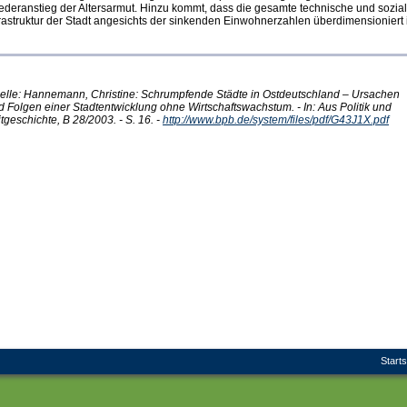
ederanstieg der Altersarmut. Hinzu kommt, dass die gesamte technische und sozia
frastruktur der Stadt angesichts der sinkenden Einwohnerzahlen überdimensioniert i
elle: Hannemann, Christine: Schrumpfende Städte in Ostdeutschland – Ursachen
d Folgen einer Stadtentwicklung ohne Wirtschaftswachstum. - In: Aus Politik und
tgeschichte, B 28/2003. - S. 16. -
http://www.bpb.de/system/files/pdf/G43J1X.pdf
Starts