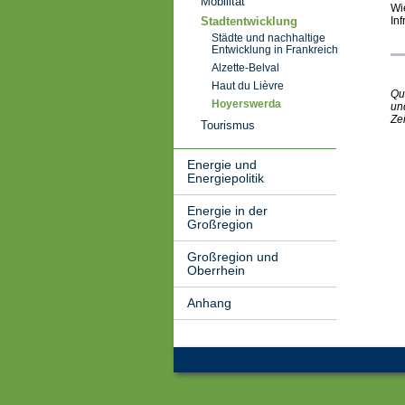
Mobilität
Wi
Stadtentwicklung
In
Städte und nachhaltige
Entwicklung in Frankreich
Alzette-Belval
Haut du Lièvre
Qu
Hoyerswerda
un
Zei
Tourismus
Energie und
Energiepolitik
Energie in der
Großregion
Großregion und
Oberrhein
Anhang