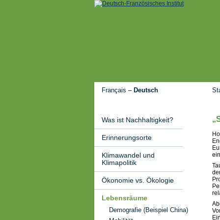
Français
–
Deutsch
St
„
Was ist Nachhaltigkeit?
Ho
Erinnerungsorte
En
Eu
Klimawandel und
ei
Klimapolitik
Ta
de
Pr
Ökonomie vs. Ökologie
Pe
re
Lebensräume
Ab
Demografie (Beispiel China)
Vo
Ei