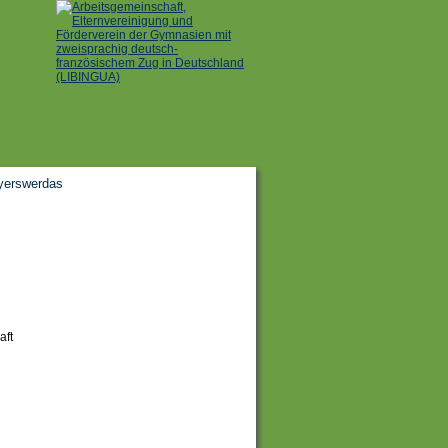
yerswerdas
aft
n