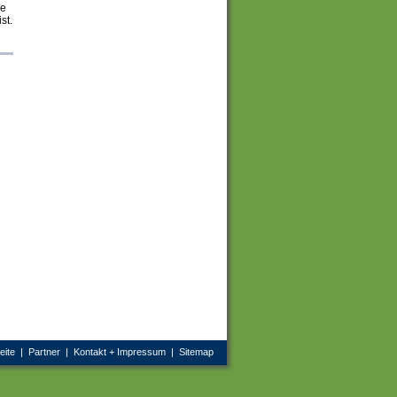
le
st.
eite
|
Partner
|
Kontakt + Impressum
|
Sitemap