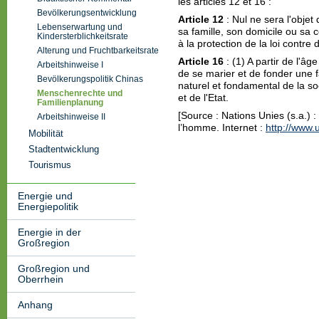
les articles 12 et 16 :
Bevölkerungsentwicklung
Article 12
: Nul ne sera l'objet 
Lebenserwartung und
sa famille, son domicile ou sa
Kindersterblichkeitsrate
à la protection de la loi contre 
Alterung und Fruchtbarkeitsrate
Article 16
: (1) A partir de l'âg
Arbeitshinweise I
de se marier et de fonder une fa
Bevölkerungspolitik Chinas
naturel et fondamental de la soc
Menschenrechte und
et de l'Etat.
Familienplanung
[Source : Nations Unies (s.a.) :
Arbeitshinweise II
l’homme. Internet :
http://www.
Mobilität
Stadtentwicklung
Tourismus
Energie und
Energiepolitik
Energie in der
Großregion
Großregion und
Oberrhein
Anhang