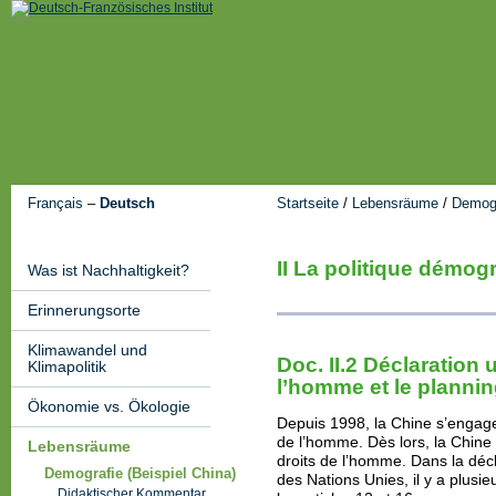
Français
–
Deutsch
Startseite
/
Lebensräume
/
Demogr
II La politique démo
Was ist Nachhaltigkeit?
Erinnerungsorte
Klimawandel und
Doc. II.2 Déclaration 
Klimapolitik
l’homme et le planning
Ökonomie vs. Ökologie
Depuis 1998, la Chine s’engage 
de l’homme. Dès lors, la Chine 
Lebensräume
droits de l’homme. Dans la décl
Demografie (Beispiel China)
des Nations Unies, il y a plusieu
Didaktischer Kommentar