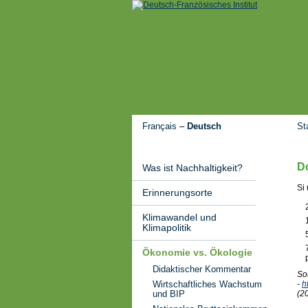
Français
–
Deutsch
St
Do
Was ist Nachhaltigkeit?
Si 
Erinnerungsorte
Klimawandel und
Klimapolitik
Ökonomie vs. Ökologie
Didaktischer Kommentar
So
Wirtschaftliches Wachstum
-
h
und BIP
(2