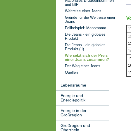
Nationales Bruttoeinkommen
und BIP
Weltreise einer Jeans
Gründe für die Weltreise einer
V
Jeans
Fallbeispiel: Manomama
1
Die Jeans - ein globales
1
Produkt
1
Die Jeans - ein globales
Produkt (II)
1
Wie setzt sich der Preis
1
einer Jeans zusammen?
1
Der Weg einer Jeans
Quellen
1
Lebensräume
Energie und
Energiepolitik
Energie in der
Großregion
Großregion und
Oberrhein