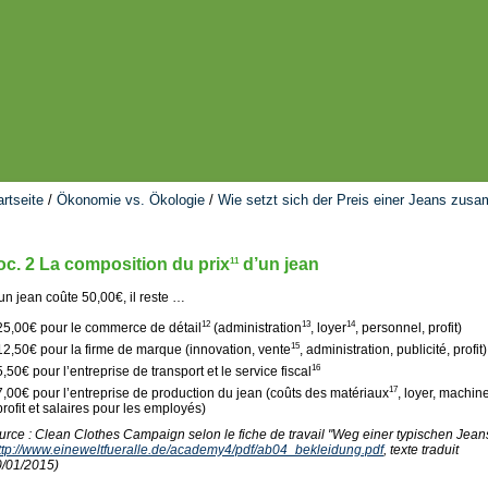
artseite
/
Ökonomie vs. Ökologie
/
Wie setzt sich der Preis einer Jeans zus
c. 2 La composition du prix
d’un jean
11
un jean coûte 50,00€, il reste …
12
13
14
25,00€ pour le commerce de détail
(administration
, loyer
, personnel, profit)
15
12,50€ pour la firme de marque (innovation, vente
, administration, publicité, profit)
16
5,50€ pour l’entreprise de transport et le service fiscal
17
7,00€ pour l’entreprise de production du jean (coûts des matériaux
, loyer, machin
profit et salaires pour les employés)
urce : Clean Clothes Campaign selon le fiche de travail "Weg einer typischen Jeans
ttp://www.eineweltfueralle.de/academy4/pdf/ab04_bekleidung.pdf
, texte traduit
0/01/2015)