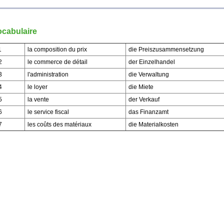
ocabulaire
1
la composition du prix
die Preiszusammensetzung
2
le commerce de détail
der Einzelhandel
3
l'administration
die Verwaltung
4
le loyer
die Miete
5
la vente
der Verkauf
6
le service fiscal
das Finanzamt
7
les coûts des matériaux
die Materialkosten