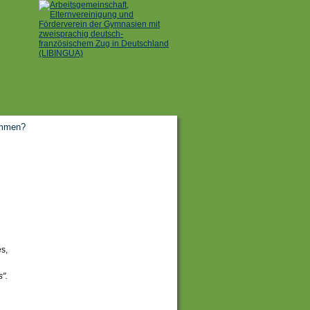
ammen?
es,
".