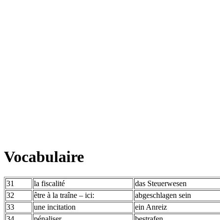
Vocabulaire
31
la fiscalité
das Steuerwesen
32
être à la traîne – ici:
abgeschlagen sein
33
une incitation
ein Anreiz
34
pénaliser
bestrafen