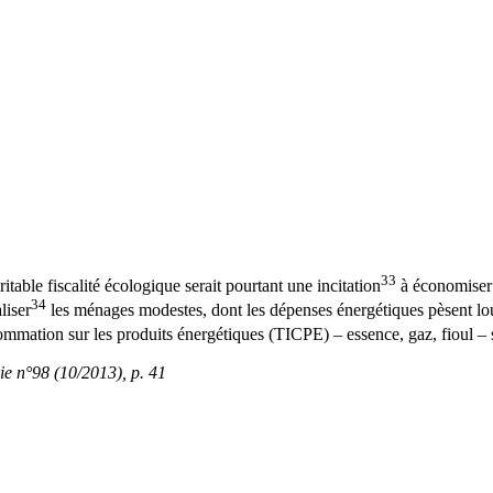
33
able fiscalité écologique serait pourtant une incitation
à économiser l
34
liser
les ménages modestes, dont les dépenses énergétiques pèsent l
sommation sur les produits énergétiques (TICPE) – essence, gaz, fioul –
 n°98 (10/2013), p. 41