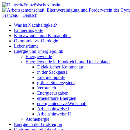
Français
–
Deutsch
Was ist Nachhaltigkeit?
Erinnerungsorte
Klimawandel und Klimapolitik
Ökonomie vs. Ökologie
Lebensräume
Energie und Energiepolitik
Energiewende
Energiewende in Frankreich und Deutschland
Didaktischer Kommentar
in der Sackgasse
Energieimporte
grünes Steuersystem
Verbrauch
Energieausgaben
erneuerbare Energien
energieintensive Wirtschaft
Arbeitshinweise I
Arbeitshinweise II
Atomenergie
Energie in der Großregion
Großregion und Oberrhein