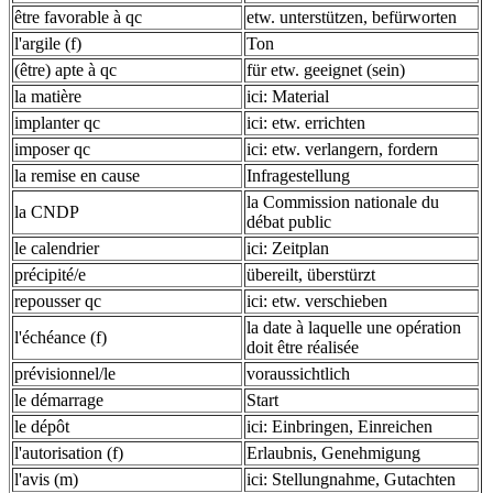
être favorable à qc
etw. unterstützen, befürworten
l'argile (f)
Ton
(être) apte à qc
für etw. geeignet (sein)
la matière
ici: Material
implanter qc
ici: etw. errichten
imposer qc
ici: etw. verlangern, fordern
la remise en cause
Infragestellung
la Commission nationale du
la CNDP
débat public
le calendrier
ici: Zeitplan
précipité/e
übereilt, überstürzt
repousser qc
ici: etw. verschieben
la date à laquelle une opération
l'échéance (f)
doit être réalisée
prévisionnel/le
voraussichtlich
le démarrage
Start
le dépôt
ici: Einbringen, Einreichen
l'autorisation (f)
Erlaubnis, Genehmigung
l'avis (m)
ici: Stellungnahme, Gutachten