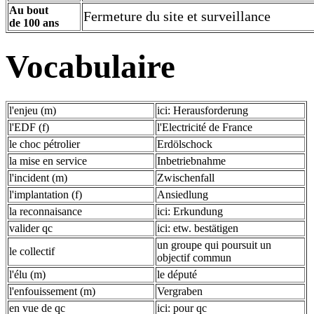
Au bout
Fermeture du site et surveillance
de 100 ans
Vocabulaire
l'enjeu (m)
ici: Herausforderung
l'EDF (f)
l'Electricité de France
le choc pétrolier
Erdölschock
la mise en service
Inbetriebnahme
l'incident (m)
Zwischenfall
l'implantation (f)
Ansiedlung
la reconnaisance
ici: Erkundung
valider qc
ici: etw. bestätigen
un groupe qui poursuit un
le collectif
objectif commun
l'élu (m)
le député
l'enfouissement (m)
Vergraben
en vue de qc
ici: pour qc